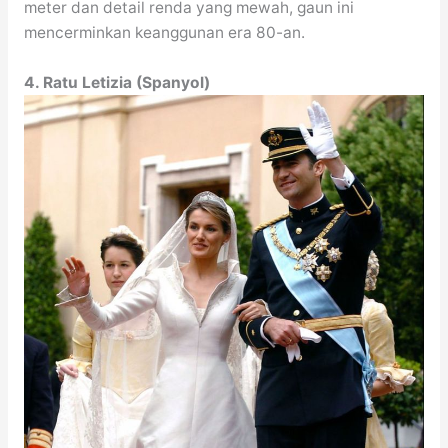
meter dan detail renda yang mewah, gaun ini
mencerminkan keanggunan era 80-an.
4. Ratu Letizia (Spanyol)