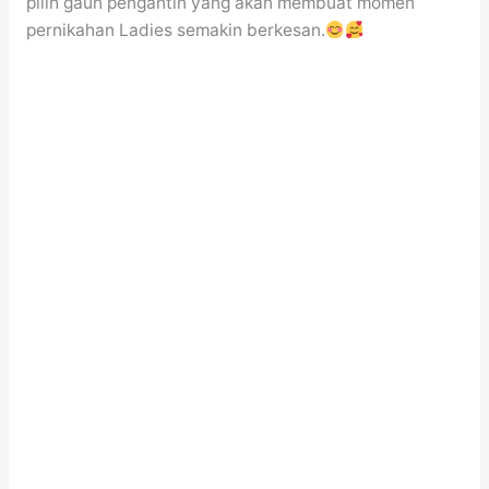
pilih gaun pengantin yang akan membuat momen
pernikahan Ladies semakin berkesan.