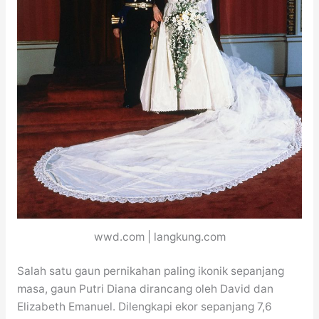
wwd.com | langkung.com
Salah satu gaun pernikahan paling ikonik sepanjang
masa, gaun Putri Diana dirancang oleh David dan
Elizabeth Emanuel. Dilengkapi ekor sepanjang 7,6