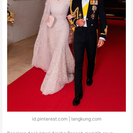
id.pinterest.com | langkung.com