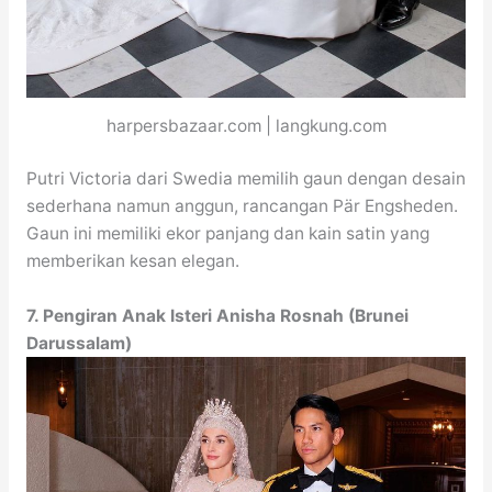
harpersbazaar.com | langkung.com
Putri Victoria dari Swedia memilih gaun dengan desain
sederhana namun anggun, rancangan Pär Engsheden.
Gaun ini memiliki ekor panjang dan kain satin yang
memberikan kesan elegan.
7. Pengiran Anak Isteri Anisha Rosnah (Brunei
Darussalam)