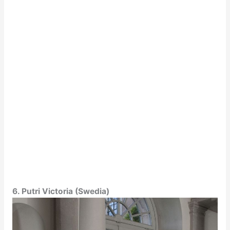
6. Putri Victoria (Swedia)