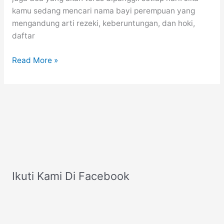
kamu sedang mencari nama bayi perempuan yang
mengandung arti rezeki, keberuntungan, dan hoki,
daftar
100
Read More »
Nama
Bayi
Perempuan
Pembawa
Rezeki
dan
Hoki
(Cantik,
Bermakna,
Ikuti Kami Di Facebook
Penuh
Doa)