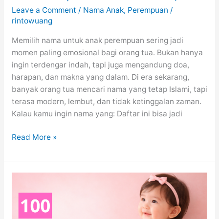
Leave a Comment
/
Nama Anak
,
Perempuan
/
rintowuang
Memilih nama untuk anak perempuan sering jadi
momen paling emosional bagi orang tua. Bukan hanya
ingin terdengar indah, tapi juga mengandung doa,
harapan, dan makna yang dalam. Di era sekarang,
banyak orang tua mencari nama yang tetap Islami, tapi
terasa modern, lembut, dan tidak ketinggalan zaman.
Kalau kamu ingin nama yang: Daftar ini bisa jadi
100
Read More »
Nama
Bayi
Perempuan
Islami
Modern
dan