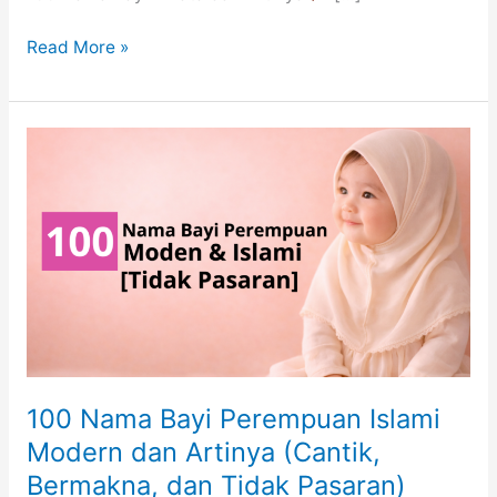
100
Read More »
Nama
Bayi
Perempuan
2
Kata
yang
Indah
dan
Penuh
Makna
(Modern
&
Aesthetic)
100 Nama Bayi Perempuan Islami
Modern dan Artinya (Cantik,
Bermakna, dan Tidak Pasaran)