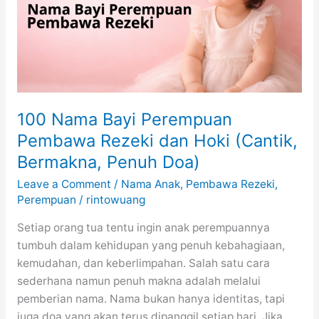
Artinya
(Cantik,
Bermakna,
dan
Tidak
Pasaran)
100 Nama Bayi Perempuan
Pembawa Rezeki dan Hoki (Cantik,
Bermakna, Penuh Doa)
Leave a Comment
/
Nama Anak
,
Pembawa Rezeki
,
Perempuan
/
rintowuang
Setiap orang tua tentu ingin anak perempuannya
tumbuh dalam kehidupan yang penuh kebahagiaan,
kemudahan, dan keberlimpahan. Salah satu cara
sederhana namun penuh makna adalah melalui
pemberian nama. Nama bukan hanya identitas, tapi
juga doa yang akan terus dipanggil setiap hari. Jika