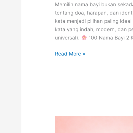
Memilih nama bayi bukan sekad
tentang doa, harapan, dan ide
kata menjadi pilihan paling ideal
kata yang indah, modern, dan p
universal).
100 Nama Bayi 2 K
100
Read More »
Nama
Bayi
Perempuan
2
Kata
yang
Indah
dan
Penuh