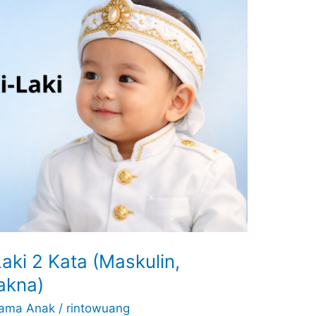
aki 2 Kata (Maskulin,
akna)
ama Anak
/
rintowuang