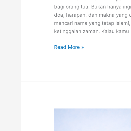
bagi orang tua. Bukan hanya ing
doa, harapan, dan makna yang d
mencari nama yang tetap Islami,
ketinggalan zaman. Kalau kamu in
100
Read More »
Nama
Bayi
Perempuan
Islami
Modern
dan
Artinya
(Cantik,
Bermakna,
dan