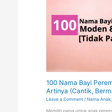
Makna
(Modern
&
Aesthetic)
100 Nama Bayi Perem
Artinya (Cantik, Ber
Leave a Comment
/
Nama Anak
Memilih nama untuk anak peremp