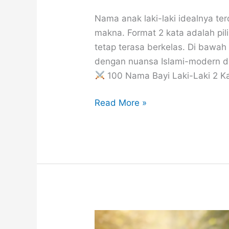
Nama anak laki-laki idealnya t
makna. Format 2 kata adalah pili
tetap terasa berkelas. Di bawah 
dengan nuansa Islami-modern da
100 Nama Bayi Laki-Laki 2 K
100
Read More »
Nama
Bayi
Laki-
Laki
2
Kata
(Maskulin,
Elegan,