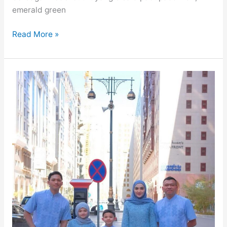
emerald green
11
Read More »
Outfit
Warna
Emerald
Green
untuk
Lebaran
2025