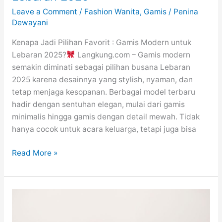
Leave a Comment
/
Fashion Wanita
,
Gamis
/
Penina
Dewayani
Kenapa Jadi Pilihan Favorit : Gamis Modern untuk
Lebaran 2025?
Langkung.com – Gamis modern
semakin diminati sebagai pilihan busana Lebaran
2025 karena desainnya yang stylish, nyaman, dan
tetap menjaga kesopanan. Berbagai model terbaru
hadir dengan sentuhan elegan, mulai dari gamis
minimalis hingga gamis dengan detail mewah. Tidak
hanya cocok untuk acara keluarga, tetapi juga bisa
30
Read More »
Model
Gamis
Modern
untuk
Lebaran