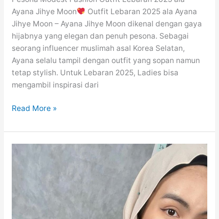
Ayana Jihye Moon
Outfit Lebaran 2025 ala Ayana
Jihye Moon – Ayana Jihye Moon dikenal dengan gaya
hijabnya yang elegan dan penuh pesona. Sebagai
seorang influencer muslimah asal Korea Selatan,
Ayana selalu tampil dengan outfit yang sopan namun
tetap stylish. Untuk Lebaran 2025, Ladies bisa
mengambil inspirasi dari
10
Read More »
Outfit
Lebaran
2025
ala
Ayana
Jihye
Moon