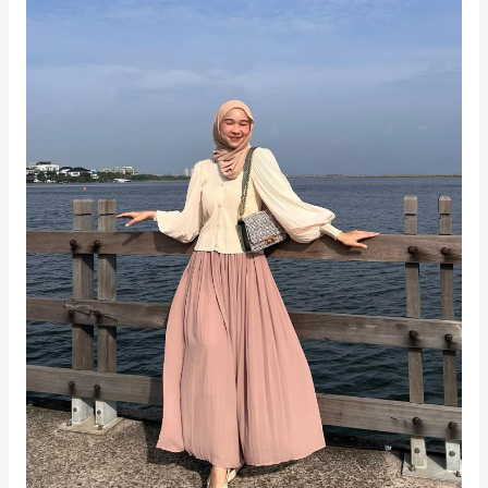
untuk
Tubuh
Curvy