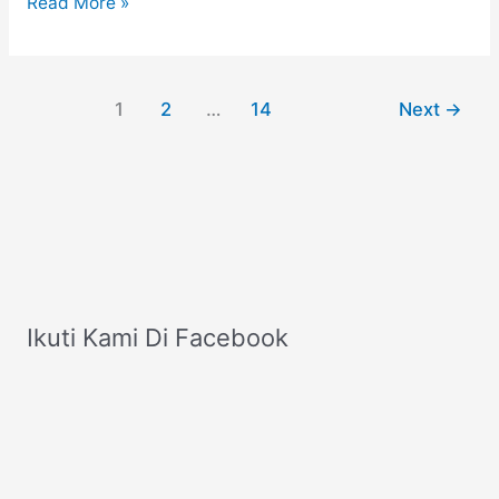
Tips
Read More »
Memilih
Baju
Lebaran
1
2
…
14
Next
→
untuk
Tubuh
Petite
Ikuti Kami Di Facebook