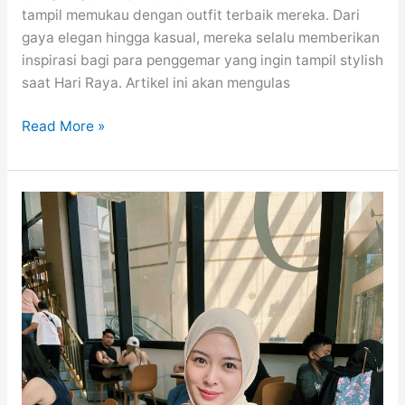
tampil memukau dengan outfit terbaik mereka. Dari
gaya elegan hingga kasual, mereka selalu memberikan
inspirasi bagi para penggemar yang ingin tampil stylish
saat Hari Raya. Artikel ini akan mengulas
7
Read More »
Outfit
Lebaran
Para
Penyanyi
Wanita
Indonesia