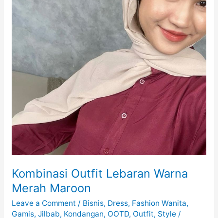
Kombinasi Outfit Lebaran Warna
Merah Maroon
Leave a Comment
/
Bisnis
,
Dress
,
Fashion Wanita
,
Gamis
,
Jilbab
,
Kondangan
,
OOTD
,
Outfit
,
Style
/