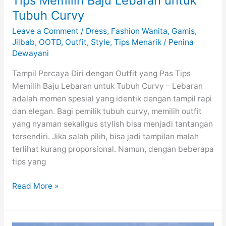
Tips Memilih Baju Lebaran untuk
Tubuh Curvy
Leave a Comment
/
Dress
,
Fashion Wanita
,
Gamis
,
Jilbab
,
OOTD
,
Outfit
,
Style
,
Tips Menarik
/
Penina
Dewayani
Tampil Percaya Diri dengan Outfit yang Pas Tips
Memilih Baju Lebaran untuk Tubuh Curvy – Lebaran
adalah momen spesial yang identik dengan tampil rapi
dan elegan. Bagi pemilik tubuh curvy, memilih outfit
yang nyaman sekaligus stylish bisa menjadi tantangan
tersendiri. Jika salah pilih, bisa jadi tampilan malah
terlihat kurang proporsional. Namun, dengan beberapa
tips yang
Tips
Read More »
Memilih
Baju
Lebaran