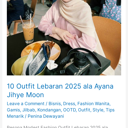
10 Outfit Lebaran 2025 ala Ayana
Jihye Moon
Leave a Comment
/
Bisnis
,
Dress
,
Fashion Wanita
,
Gamis
,
Jilbab
,
Kondangan
,
OOTD
,
Outfit
,
Style
,
Tips
Menarik
/
Penina Dewayani
Pesona Modest Fashion Outfit Lebaran 2025 ala