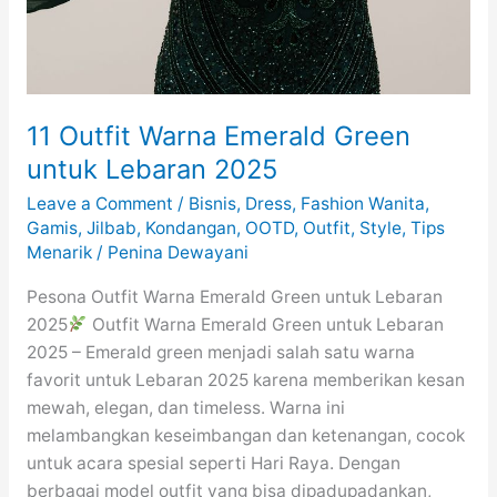
11 Outfit Warna Emerald Green
untuk Lebaran 2025
Leave a Comment
/
Bisnis
,
Dress
,
Fashion Wanita
,
Gamis
,
Jilbab
,
Kondangan
,
OOTD
,
Outfit
,
Style
,
Tips
Menarik
/
Penina Dewayani
Pesona Outfit Warna Emerald Green untuk Lebaran
2025
Outfit Warna Emerald Green untuk Lebaran
2025 – Emerald green menjadi salah satu warna
favorit untuk Lebaran 2025 karena memberikan kesan
mewah, elegan, dan timeless. Warna ini
melambangkan keseimbangan dan ketenangan, cocok
untuk acara spesial seperti Hari Raya. Dengan
berbagai model outfit yang bisa dipadupadankan,