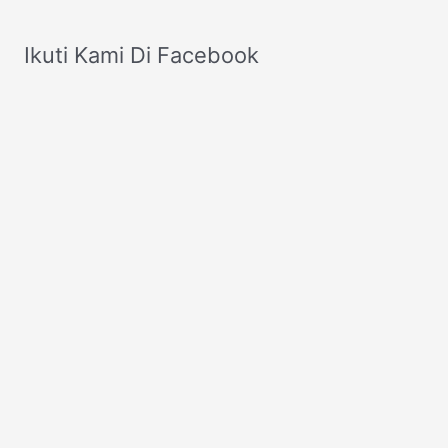
Ikuti Kami Di Facebook