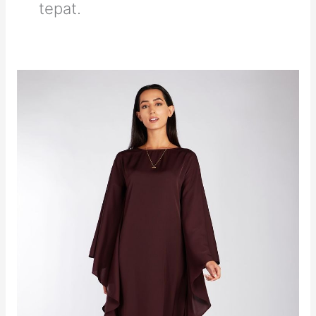
tepat.