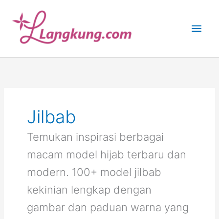
Skip
to
Main
content
Men
Jilbab
Temukan inspirasi berbagai
macam model hijab terbaru dan
modern. 100+ model jilbab
kekinian lengkap dengan
gambar dan paduan warna yang