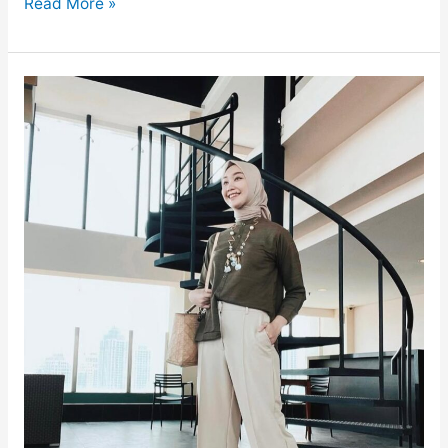
Outfit
Read More »
Hijab
untuk
Hari
Hijab
Sedunia