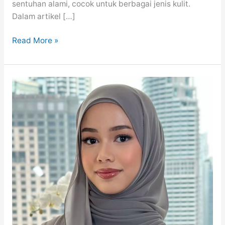
sentuhan alami, cocok untuk berbagai jenis kulit.
Dalam artikel […]
7
Read More »
Outfit
Lebaran
Warna
Coklat
Mahogany
Elegan
dan
Berkelas