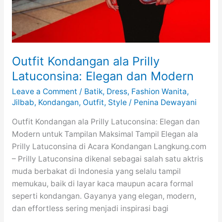
Outfit Kondangan ala Prilly
Latuconsina: Elegan dan Modern
Leave a Comment
/
Batik
,
Dress
,
Fashion Wanita
,
Jilbab
,
Kondangan
,
Outfit
,
Style
/
Penina Dewayani
Outfit Kondangan ala Prilly Latuconsina: Elegan dan
Modern untuk Tampilan Maksimal Tampil Elegan ala
Prilly Latuconsina di Acara Kondangan Langkung.com
– Prilly Latuconsina dikenal sebagai salah satu aktris
muda berbakat di Indonesia yang selalu tampil
memukau, baik di layar kaca maupun acara formal
seperti kondangan. Gayanya yang elegan, modern,
dan effortless sering menjadi inspirasi bagi