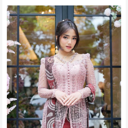
ala
Nagita
Slavina
yang
Elegan