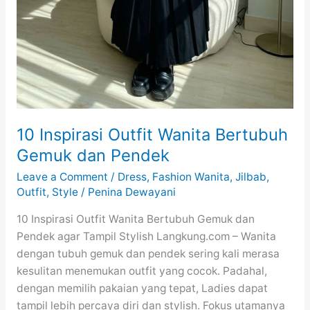
10 Inspirasi Outfit Wanita Bertubuh
Gemuk dan Pendek
Leave a Comment
/
Dress
,
Fashion Wanita
,
Jilbab
,
Outfit
,
Style
/
Penina Dewayani
10 Inspirasi Outfit Wanita Bertubuh Gemuk dan
Pendek agar Tampil Stylish Langkung.com – Wanita
dengan tubuh gemuk dan pendek sering kali merasa
kesulitan menemukan outfit yang cocok. Padahal,
dengan memilih pakaian yang tepat, Ladies dapat
tampil lebih percaya diri dan stylish. Fokus utamanya