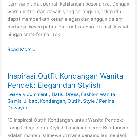
item yang tidak pernah kehilangan pesonanya. Dengan
warna netral dan desain yang serbaguna, rok putih
dapat memberikan kesan elegan dan anggun dalam
berbagai kesempatan. Baik untuk acara formal, kasual
hingga semi-formal, rok
Tampil
Read More »
Modis
dengan
Rok
Inspirasi Outfit Kondangan Wanita
Putih:
Pendek: Elegan dan Stylish
Elegan
Leave a Comment
/
Batik
,
Dress
,
Fashion Wanita
,
dan
Gamis
,
Jilbab
,
Kondangan
,
Outfit
,
Style
/
Penina
Serbaguna
Dewayani
10 Inspirasi Outfit Kondangan untuk Wanita Pendek:
Tampil Elegan dan Stylish Langkung.com – Kondangan
adalah momen istimewa di mana penampilan menjadi