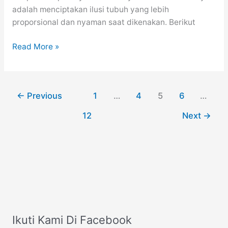
adalah menciptakan ilusi tubuh yang lebih
proporsional dan nyaman saat dikenakan. Berikut
10
Read More »
Inspirasi
Outfit
Wanita
←
Previous
1
…
4
5
6
…
Bertubuh
Gemuk
12
Next
→
dan
Pendek
Ikuti Kami Di Facebook