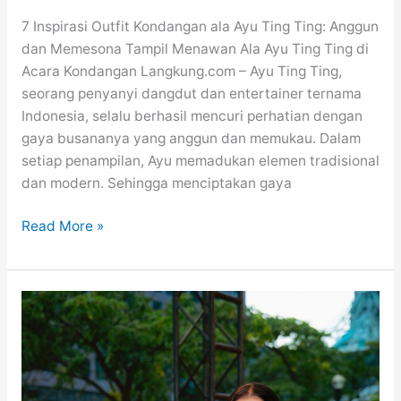
7 Inspirasi Outfit Kondangan ala Ayu Ting Ting: Anggun
dan Memesona Tampil Menawan Ala Ayu Ting Ting di
Acara Kondangan Langkung.com – Ayu Ting Ting,
seorang penyanyi dangdut dan entertainer ternama
Indonesia, selalu berhasil mencuri perhatian dengan
gaya busananya yang anggun dan memukau. Dalam
setiap penampilan, Ayu memadukan elemen tradisional
dan modern. Sehingga menciptakan gaya
7
Read More »
Inspirasi
Outfit
Kondangan
ala
Ayu
Ting
Ting