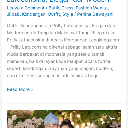
Leave a Comment
/
Batik
,
Dress
,
Fashion Wanita
,
Jilbab
,
Kondangan
,
Outfit
,
Style
/
Penina Dewayani
Outfit Kondangan ala Prilly Latuconsina: Elegan dan
Modern untuk Tampilan Maksimal Tampil Elegan ala
Prilly Latuconsina di Acara Kondangan Langkung.com
– Prilly Latuconsina dikenal sebagai salah satu aktris
muda berbakat di Indonesia yang selalu tampil
memukau, baik di layar kaca maupun acara formal
seperti kondangan. Gayanya yang elegan, modern,
dan effortless sering menjadi inspirasi bagi
Outfit
Read More »
Kondangan
ala
Prilly
Latuconsina:
Elegan