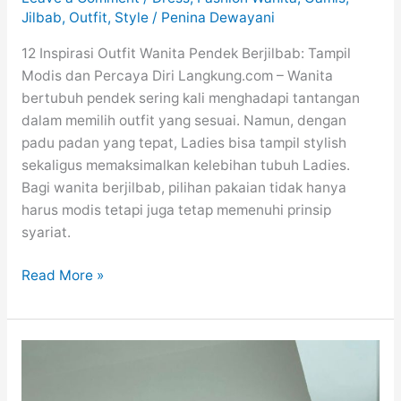
Jilbab
,
Outfit
,
Style
/
Penina Dewayani
12 Inspirasi Outfit Wanita Pendek Berjilbab: Tampil
Modis dan Percaya Diri Langkung.com – Wanita
bertubuh pendek sering kali menghadapi tantangan
dalam memilih outfit yang sesuai. Namun, dengan
padu padan yang tepat, Ladies bisa tampil stylish
sekaligus memaksimalkan kelebihan tubuh Ladies.
Bagi wanita berjilbab, pilihan pakaian tidak hanya
harus modis tetapi juga tetap memenuhi prinsip
syariat.
12
Read More »
Inspirasi
Outfit
Wanita
Pendek
Berjilbab: