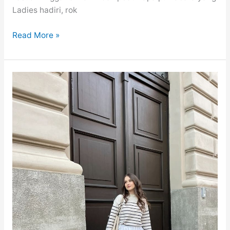
Ladies hadiri, rok
Tampil
Read More »
Trendi
dengan
Rok
Hitam:
Pilihan
Elegan
Segala
Gaya