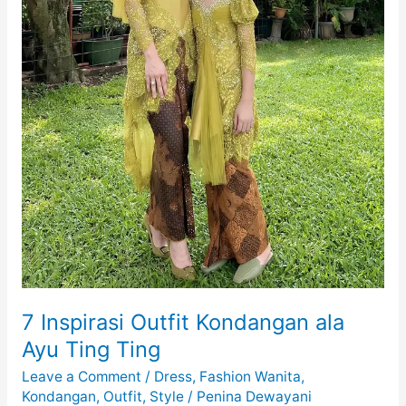
7 Inspirasi Outfit Kondangan ala
Ayu Ting Ting
Leave a Comment
/
Dress
,
Fashion Wanita
,
Kondangan
,
Outfit
,
Style
/
Penina Dewayani