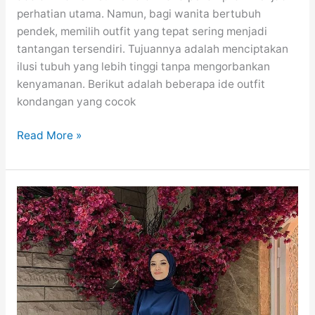
perhatian utama. Namun, bagi wanita bertubuh
pendek, memilih outfit yang tepat sering menjadi
tantangan tersendiri. Tujuannya adalah menciptakan
ilusi tubuh yang lebih tinggi tanpa mengorbankan
kenyamanan. Berikut adalah beberapa ide outfit
kondangan yang cocok
Inspirasi
Read More »
Outfit
Kondangan
Wanita
Pendek:
Elegan
dan
Stylish