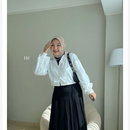
Tampil
Modis
dan
Percaya
Diri