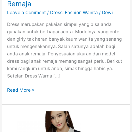
Remaja
Leave a Comment
/
Dress
,
Fashion Wanita
/
Dewi
Dress merupakan pakaian simpel yang bisa anda
gunakan untuk berbagai acara. Modelnya yang cute
dan girly tak heran banyak kaum wanita yang senang
untuk mengenakannya. Salah satunya adalah bagi
anda anak remaja. Penyesuaian ukuran dan model
dress bagi anak remaja memang sangat perlu. Berikut
kami rangkum untuk anda, simak hingga habis ya.
Setelan Dress Warna […]
23
Read More »
Model
Dress
Untuk
Acara
Anak