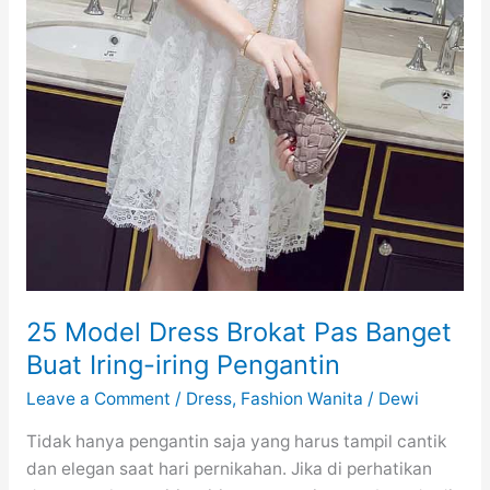
25 Model Dress Brokat Pas Banget
Buat Iring-iring Pengantin
Leave a Comment
/
Dress
,
Fashion Wanita
/
Dewi
Tidak hanya pengantin saja yang harus tampil cantik
dan elegan saat hari pernikahan. Jika di perhatikan