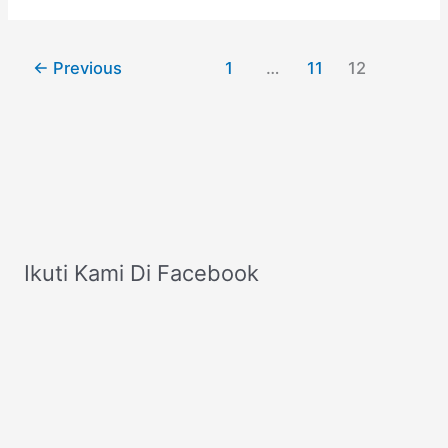
Gaun
Brokat
←
Previous
1
…
11
12
Mewah
Ikuti Kami Di Facebook