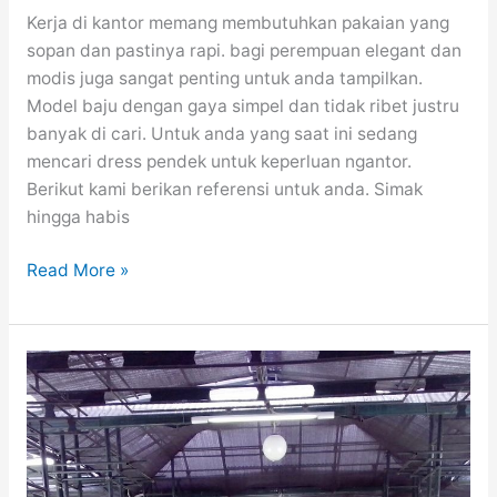
Kerja di kantor memang membutuhkan pakaian yang
sopan dan pastinya rapi. bagi perempuan elegant dan
modis juga sangat penting untuk anda tampilkan.
Model baju dengan gaya simpel dan tidak ribet justru
banyak di cari. Untuk anda yang saat ini sedang
mencari dress pendek untuk keperluan ngantor.
Berikut kami berikan referensi untuk anda. Simak
hingga habis
30
Read More »
Inspirasi
Model
Dress
Pendek
Polos
Cocok
Buat
Kerja