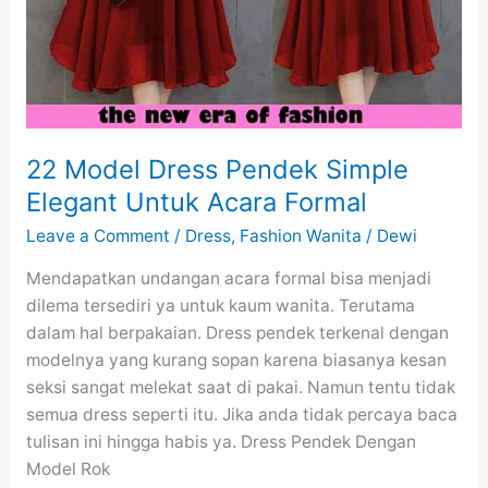
22 Model Dress Pendek Simple
Elegant Untuk Acara Formal
Leave a Comment
/
Dress
,
Fashion Wanita
/
Dewi
Mendapatkan undangan acara formal bisa menjadi
dilema tersediri ya untuk kaum wanita. Terutama
dalam hal berpakaian. Dress pendek terkenal dengan
modelnya yang kurang sopan karena biasanya kesan
seksi sangat melekat saat di pakai. Namun tentu tidak
semua dress seperti itu. Jika anda tidak percaya baca
tulisan ini hingga habis ya. Dress Pendek Dengan
Model Rok