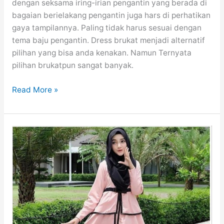
dengan seksama iring-irian pengantin yang berada di
bagaian berielakang pengantin juga hars di perhatikan
gaya tampilannya. Paling tidak harus sesuai dengan
tema baju pengantin. Dress brukat menjadi alternatif
pilihan yang bisa anda kenakan. Namun Ternyata
pilihan brukatpun sangat banyak.
25
Read More »
Model
Dress
Brokat
Pas
Banget
Buat
Iring-
iring
Pengantin