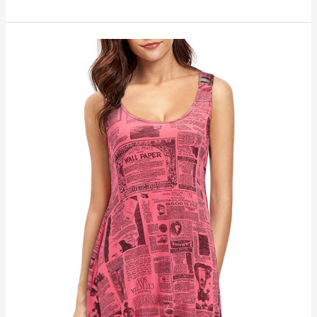
Inspirasi
Model
Dress
Panjang
Simple
Untuk
Acara
Pesta