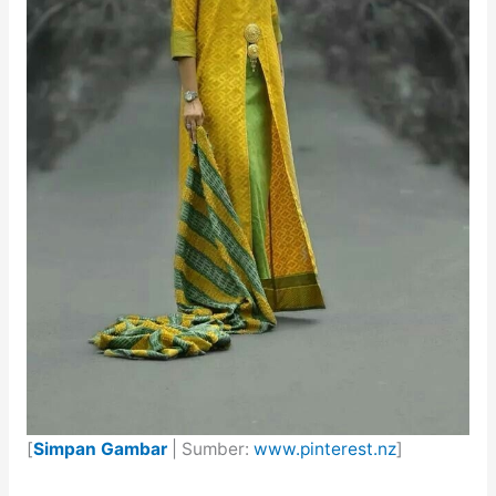
[
Simpan Gambar
| Sumber:
www.pinterest.nz
]