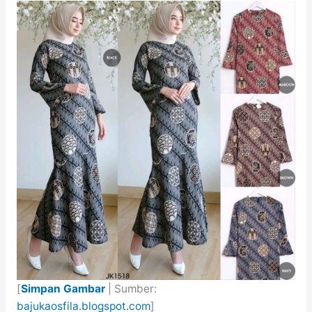
[
Simpan Gambar
| Sumber:
bajukaosfila.blogspot.com
]