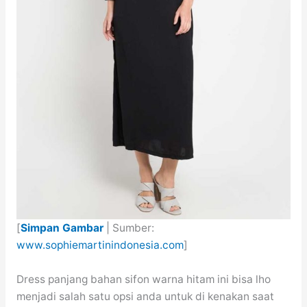
[
Simpan Gambar
| Sumber:
www.sophiemartinindonesia.com
]
Dress panjang bahan sifon warna hitam ini bisa lho
menjadi salah satu opsi anda untuk di kenakan saat