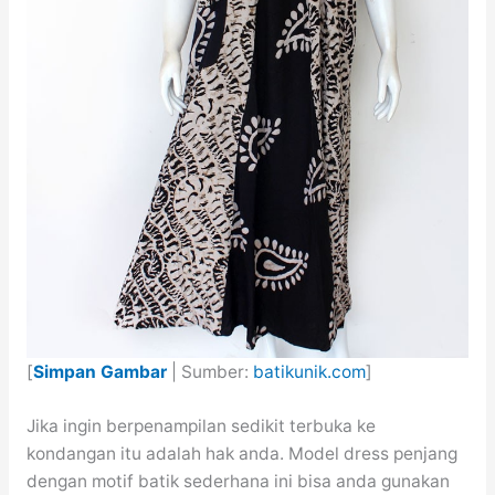
[
Simpan Gambar
| Sumber:
batikunik.com
]
Jika ingin berpenampilan sedikit terbuka ke
kondangan itu adalah hak anda. Model dress penjang
dengan motif batik sederhana ini bisa anda gunakan