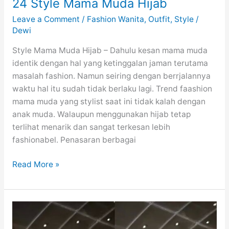
24 Style Mama Muda Hijab
Leave a Comment
/
Fashion Wanita
,
Outfit
,
Style
/
Dewi
Style Mama Muda Hijab – Dahulu kesan mama muda
identik dengan hal yang ketinggalan jaman terutama
masalah fashion. Namun seiring dengan berrjalannya
waktu hal itu sudah tidak berlaku lagi. Trend faashion
mama muda yang stylist saat ini tidak kalah dengan
anak muda. Walaupun menggunakan hijab tetap
terlihat menarik dan sangat terkesan lebih
fashionabel. Penasaran berbagai
24
Read More »
Style
Mama
Muda
Hijab