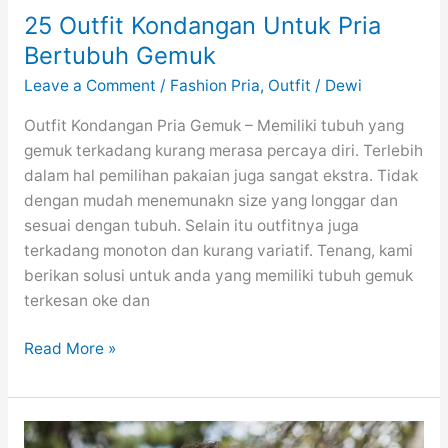
25 Outfit Kondangan Untuk Pria
Bertubuh Gemuk
Leave a Comment
/
Fashion Pria
,
Outfit
/
Dewi
Outfit Kondangan Pria Gemuk – Memiliki tubuh yang
gemuk terkadang kurang merasa percaya diri. Terlebih
dalam hal pemilihan pakaian juga sangat ekstra. Tidak
dengan mudah menemunakn size yang longgar dan
sesuai dengan tubuh. Selain itu outfitnya juga
terkadang monoton dan kurang variatif. Tenang, kami
berikan solusi untuk anda yang memiliki tubuh gemuk
terkesan oke dan
25
Read More »
Outfit
Kondangan
Untuk
Pria