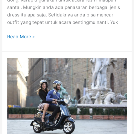
santai. Mungkin anda ada penasaran berbagai jenis
dress itu apa saja. Setidaknya anda bisa mencari
outfit yang tepat untuk acara pentingmu nanti. Yuk
28
Read More »
Outfit
Dress
Dengan
Motif
Garis
Untuk
Berbagai
Aktifitas