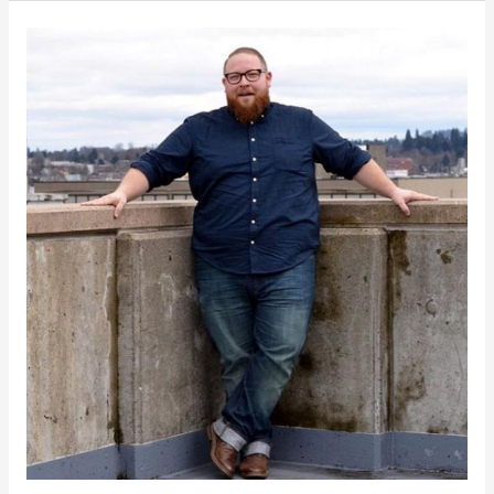
Style
Cewek
Dengan
Kemeja
Hitam