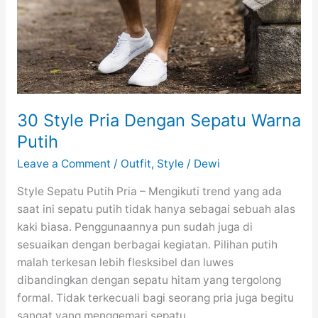
30 Style Pria Dengan Sepatu Warna
Putih
Leave a Comment
/
Outfit
,
Style
/
Dewi
Style Sepatu Putih Pria – Mengikuti trend yang ada
saat ini sepatu putih tidak hanya sebagai sebuah alas
kaki biasa. Penggunaannya pun sudah juga di
sesuaikan dengan berbagai kegiatan. Pilihan putih
malah terkesan lebih flesksibel dan luwes
dibandingkan dengan sepatu hitam yang tergolong
formal. Tidak terkecuali bagi seorang pria juga begitu
sangat yang menggemari sepatu