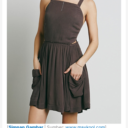
[
Simpan Gambar
| Sumber:
www.maykool.com
]