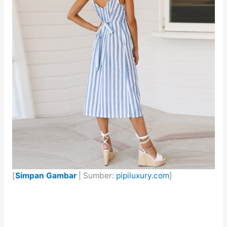
[
Simpan Gambar
| Sumber:
pipiluxury.com
]