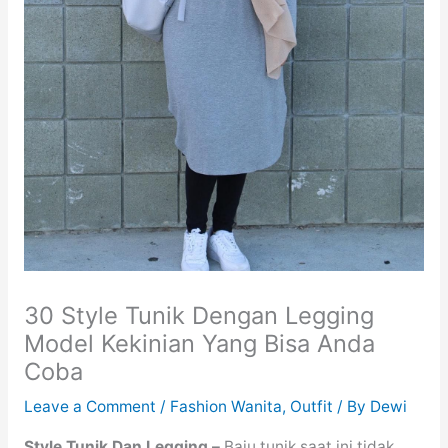
30 Style Tunik Dengan Legging
Model Kekinian Yang Bisa Anda
Coba
Leave a Comment
/
Fashion Wanita
,
Outfit
/ By
Dewi
Style Tunik Dan Legging –
Baju tunik saat ini tidak