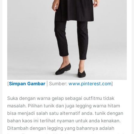
[
Simpan Gambar
| Sumber:
www.pinterest.com
]
Suka dengan warna gelap sebagai outfitmu tidak
masalah. Pilihan tunik dan juga legging warna hitam
bisa menjadi salah satu alternatif anda. tunik dengan
bahan kaos ini terlihat nyaman untuk anda kenakan.
Ditambah dengan legging yang bahannya adalah