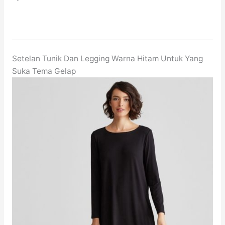
Setelan Tunik Dan Legging Warna Hitam Untuk Yang
Suka Tema Gelap