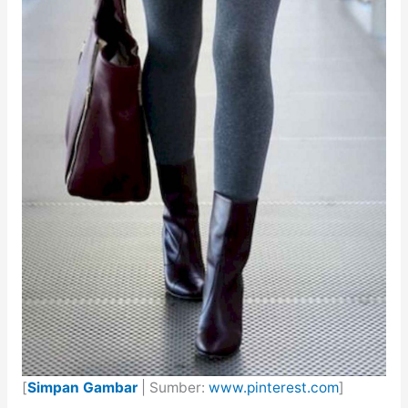
[
Simpan Gambar
| Sumber:
www.pinterest.com
]