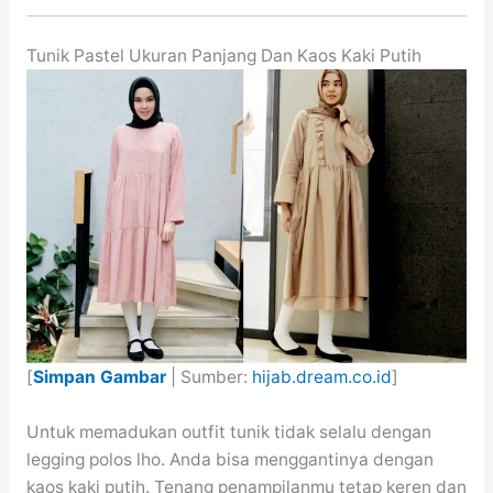
Tunik Pastel Ukuran Panjang Dan Kaos Kaki Putih
[
Simpan Gambar
| Sumber:
hijab.dream.co.id
]
Untuk memadukan outfit tunik tidak selalu dengan
legging polos lho. Anda bisa menggantinya dengan
kaos kaki putih. Tenang penampilanmu tetap keren dan