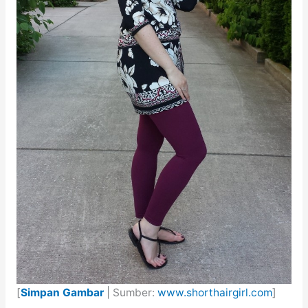
[
Simpan Gambar
| Sumber:
www.shorthairgirl.com
]