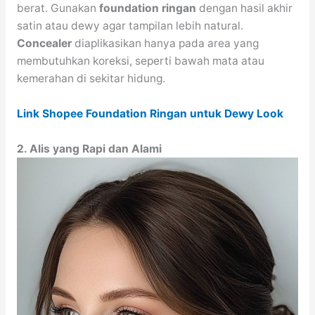
berat. Gunakan
foundation ringan
dengan hasil akhir
satin atau dewy agar tampilan lebih natural.
Concealer
diaplikasikan hanya pada area yang
membutuhkan koreksi, seperti bawah mata atau
kemerahan di sekitar hidung.
Link Shopee Foundation Ringan untuk Dewy Look
2. Alis yang Rapi dan Alami