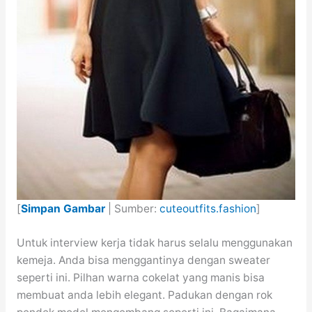
[
Simpan Gambar
| Sumber:
cuteoutfits.fashion
]
Untuk interview kerja tidak harus selalu menggunakan
kemeja. Anda bisa menggantinya dengan sweater
seperti ini. Pilhan warna cokelat yang manis bisa
membuat anda lebih elegant. Padukan dengan rok