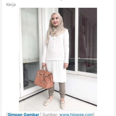
Kerja
[
Simpan Gambar
| Sumber:
www.hipwee.com
]