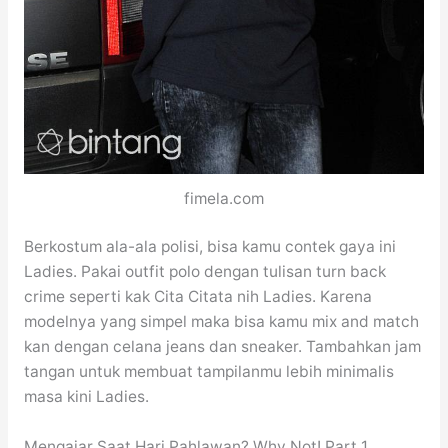
fimela.com
Berkostum ala-ala polisi, bisa kamu contek gaya ini
Ladies. Pakai outfit polo dengan tulisan turn back
crime seperti kak Cita Citata nih Ladies. Karena
modelnya yang simpel maka bisa kamu mix and match
kan dengan celana jeans dan sneaker. Tambahkan jam
tangan untuk membuat tampilanmu lebih minimalis
masa kini Ladies.
Mengajar Saat Hari Pahlawan? Why Not! Part 1