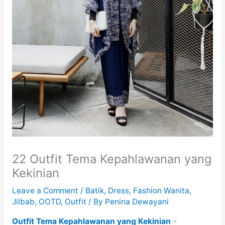
22 Outfit Tema Kepahlawanan yang
Kekinian
Leave a Comment
/
Batik
,
Dress
,
Fashion Wanita
,
Jilbab
,
OOTD
,
Outfit
/ By
Penina Dewayani
Outfit Tema Kepahlawanan yang Kekinian
–