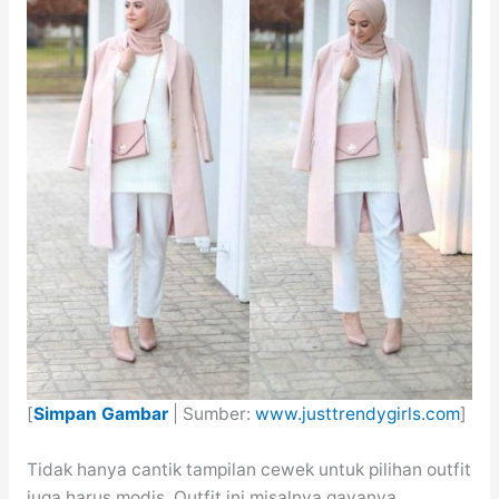
[
Simpan Gambar
| Sumber:
www.justtrendygirls.com
]
Tidak hanya cantik tampilan cewek untuk pilihan outfit
juga harus modis. Outfit ini misalnya gayanya