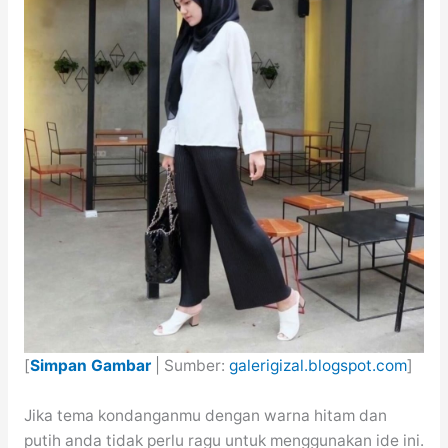
[
Simpan Gambar
| Sumber:
galerigizal.blogspot.com
]
Jika tema kondanganmu dengan warna hitam dan
putih anda tidak perlu ragu untuk menggunakan ide ini.