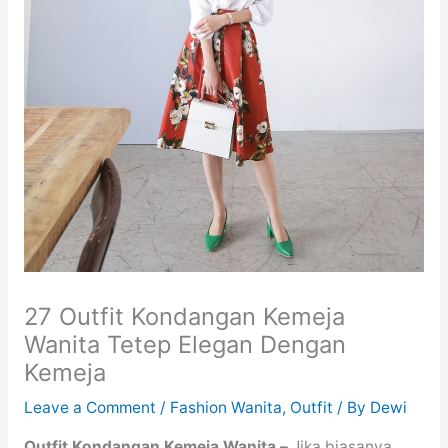
27 Outfit Kondangan Kemeja
Wanita Tetep Elegan Dengan
Kemeja
Leave a Comment
/
Fashion Wanita
,
Outfit
/ By
Dewi
Outfit Kondangan Kemeja Wanita –
Jika biasanya