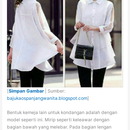
[
Simpan Gambar
| Sumber:
bajukaospanjangwanita.blogspot.com
]
Bentuk kemeja lain untuk kondangan adalah dengan
model seperti ini. Mirip seperti keleawar dengan
bagian bawah yang melebar. Pada bagian lengan