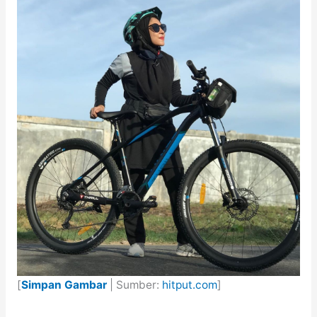
[
Simpan Gambar
| Sumber:
hitput.com
]