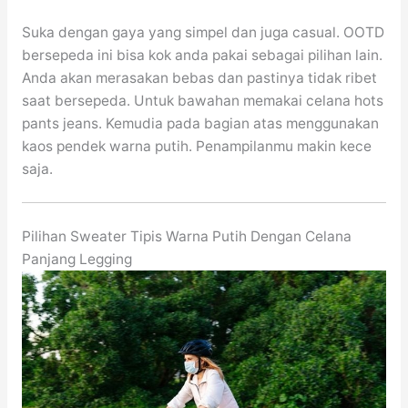
Suka dengan gaya yang simpel dan juga casual. OOTD
bersepeda ini bisa kok anda pakai sebagai pilihan lain.
Anda akan merasakan bebas dan pastinya tidak ribet
saat bersepeda. Untuk bawahan memakai celana hots
pants jeans. Kemudia pada bagian atas menggunakan
kaos pendek warna putih. Penampilanmu makin kece
saja.
Pilihan Sweater Tipis Warna Putih Dengan Celana
Panjang Legging