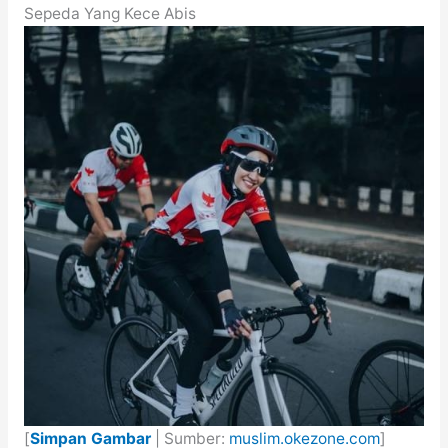
Sepeda Yang Kece Abis
[
Simpan Gambar
| Sumber:
muslim.okezone.com
]