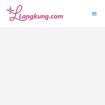
Skip
to
Main
content
Men