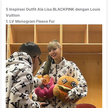
5 Inspirasi Outfit Ala Lisa BLACKPINK dengan Louis
Vuitton
1. LV Monogram Fleece Fur