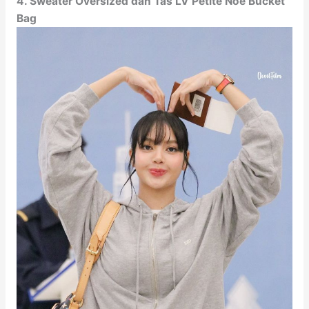
4. Sweater Oversized dan Tas LV Petite Noe Bucket
Bag