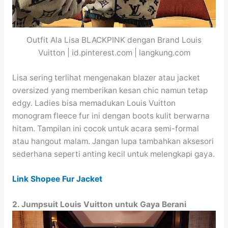
Outfit Ala Lisa BLACKPINK dengan Brand Louis
Vuitton | id.pinterest.com | langkung.com
Lisa sering terlihat mengenakan blazer atau jacket
oversized yang memberikan kesan chic namun tetap
edgy. Ladies bisa memadukan Louis Vuitton
monogram fleece fur ini dengan boots kulit berwarna
hitam. Tampilan ini cocok untuk acara semi-formal
atau hangout malam. Jangan lupa tambahkan aksesori
sederhana seperti anting kecil untuk melengkapi gaya.
Link Shopee Fur Jacket
2. Jumpsuit Louis Vuitton untuk Gaya Berani