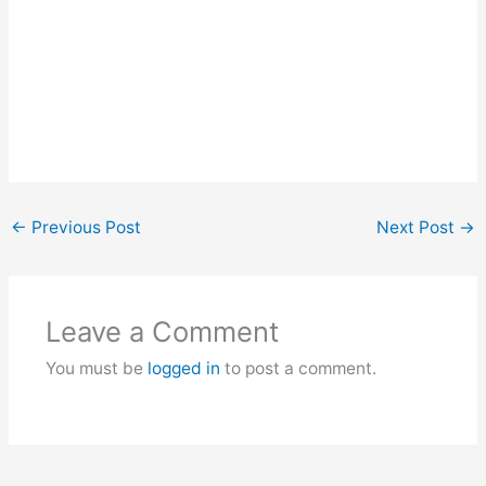
←
Previous Post
Next Post
→
Leave a Comment
You must be
logged in
to post a comment.