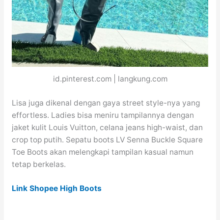
id.pinterest.com | langkung.com
Lisa juga dikenal dengan gaya street style-nya yang
effortless. Ladies bisa meniru tampilannya dengan
jaket kulit Louis Vuitton, celana jeans high-waist, dan
crop top putih. Sepatu boots LV Senna Buckle Square
Toe Boots akan melengkapi tampilan kasual namun
tetap berkelas.
Link Shopee High Boots