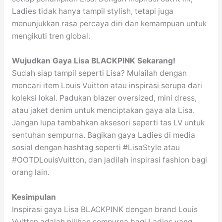
Ladies tidak hanya tampil stylish, tetapi juga
menunjukkan rasa percaya diri dan kemampuan untuk
mengikuti tren global.
Wujudkan Gaya Lisa BLACKPINK Sekarang!
Sudah siap tampil seperti Lisa? Mulailah dengan
mencari item Louis Vuitton atau inspirasi serupa dari
koleksi lokal. Padukan blazer oversized, mini dress,
atau jaket denim untuk menciptakan gaya ala Lisa.
Jangan lupa tambahkan aksesori seperti tas LV untuk
sentuhan sempurna. Bagikan gaya Ladies di media
sosial dengan hashtag seperti #LisaStyle atau
#OOTDLouisVuitton, dan jadilah inspirasi fashion bagi
orang lain.
Kesimpulan
Inspirasi gaya Lisa BLACKPINK dengan brand Louis
Vuitton adalah pilihan sempurna bagi Ladies yang