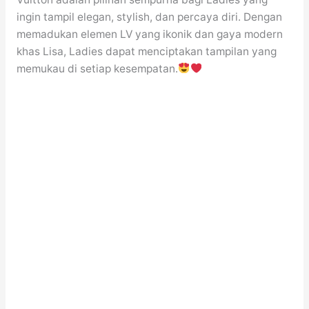
ingin tampil elegan, stylish, dan percaya diri. Dengan
memadukan elemen LV yang ikonik dan gaya modern
khas Lisa, Ladies dapat menciptakan tampilan yang
memukau di setiap kesempatan.