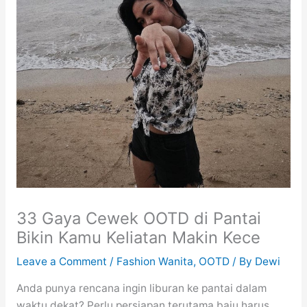
33 Gaya Cewek OOTD di Pantai
Bikin Kamu Keliatan Makin Kece
Leave a Comment
/
Fashion Wanita
,
OOTD
/ By
Dewi
Anda punya rencana ingin liburan ke pantai dalam
waktu dekat? Perlu persiapan terutama baju harus