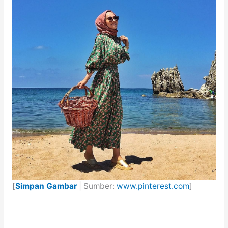
[
Simpan Gambar
| Sumber:
www.pinterest.com
]