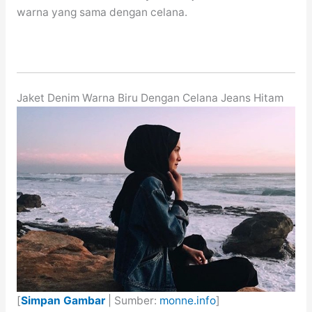
warna yang sama dengan celana.
Jaket Denim Warna Biru Dengan Celana Jeans Hitam
[
Simpan Gambar
| Sumber:
monne.info
]