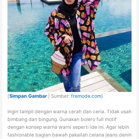
[
Simpan Gambar
| Sumber:
fremode.com
]
Ingin tampil dengan warna cerah dan ceria. Tidak usah
bimbang dan bingung. Gunakan bolero full motif
dengan konsep warna warni seperti ide ini. Agar lebih
fashionable bagian bawah pakailah celana jeans denin