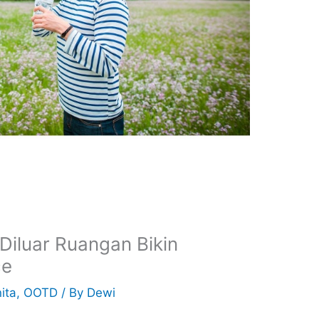
Diluar Ruangan Bikin
ce
ita
,
OOTD
/ By
Dewi