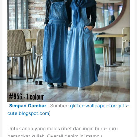
[
Simpan Gambar
| Sumber:
glitter-wallpaper-for-girls-
cute.blogspot.com
]
Untuk anda yang males ribet dan ingin buru-buru
berangkat kuliah. Overall denim ini mampu