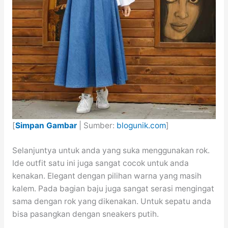
[
Simpan Gambar
| Sumber:
blogunik.com
]
Selanjuntya untuk anda yang suka menggunakan rok.
Ide outfit satu ini juga sangat cocok untuk anda
kenakan. Elegant dengan pilihan warna yang masih
kalem. Pada bagian baju juga sangat serasi mengingat
sama dengan rok yang dikenakan. Untuk sepatu anda
bisa pasangkan dengan sneakers putih.