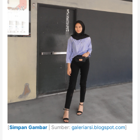
[
Simpan Gambar
| Sumber:
galeriarsi.blogspot.com
]