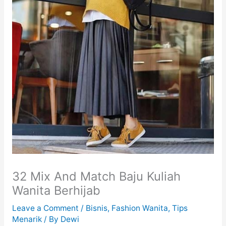
32 Mix And Match Baju Kuliah
Wanita Berhijab
Leave a Comment
/
Bisnis
,
Fashion Wanita
,
Tips
Menarik
/ By
Dewi