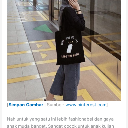
[
Simpan Gambar
| Sumber:
www.pinterest.com
]
Nah untuk yang satu ini lebih fashionabel dan gaya
anak muda banget. Sangat cocok untuk anak kuliah