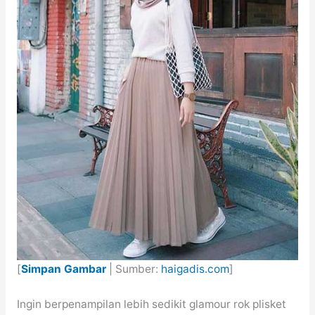
[
Simpan Gambar
| Sumber:
haigadis.com
]
Ingin berpenampilan lebih sedikit glamour rok plisket