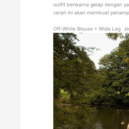
outfit berwarna gelap dengan y
cerah ini akan membuat penampi
Off-White Blouse + Wide Leg J