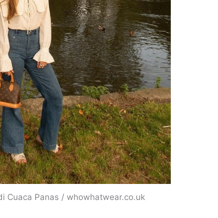
 di Cuaca Panas / whowhatwear.co.uk