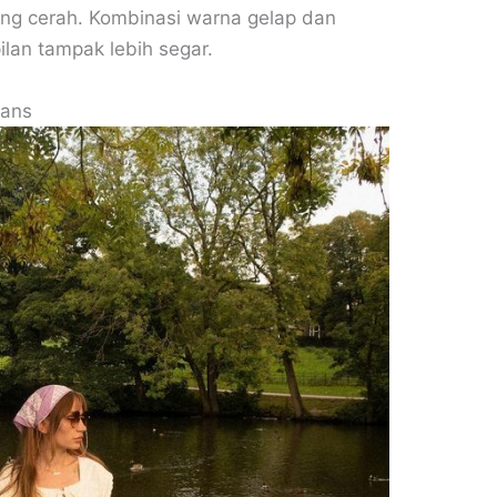
ang cerah. Kombinasi warna gelap dan
lan tampak lebih segar.
eans