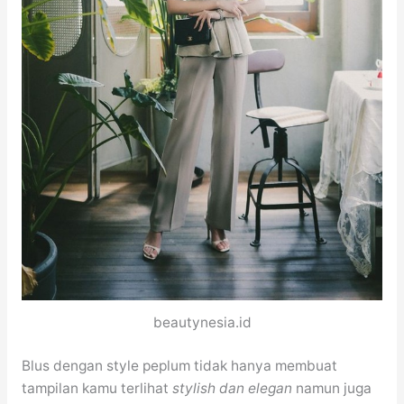
beautynesia.id
Blus dengan style peplum tidak hanya membuat
tampilan kamu terlihat
stylish dan elegan
namun juga