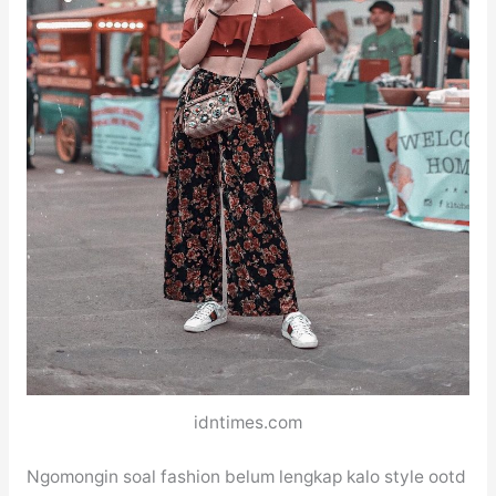
idntimes.com
Ngomongin soal fashion belum lengkap kalo style ootd