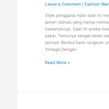
Leave a Comment
/
Fashion Wan
Style pengguna hijab saat ini m
jaman dahulu yang hanya memak
bawahannya. Saat ini aneka mac
pakai. Tentunya sangat keren d
lainnya. Berikut kami rangkum u
Vintage Dengan
30
Read More »
Gaya
OOTD
Cewek
Hijab
Dengan
Berbagai