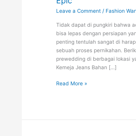
Epic
Leave a Comment
/
Fashion Wan
Tidak dapat di pungkiri bahwa 
bisa lepas dengan persiapan yan
penting tentulah sangat di har
sebuah proses pernikahan. Ber
prewedding di berbagai lokasi y
Kemeja Jeans Bahan […]
50
Read More »
Gaya
Ootd
Prewedding
Di
Berbagai
Lokasi