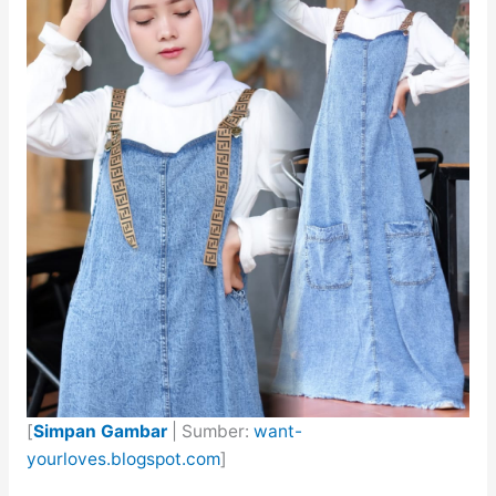
[
Simpan Gambar
| Sumber:
want-
yourloves.blogspot.com
]