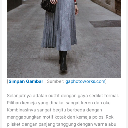
[
Simpan Gambar
| Sumber:
gaphotoworks.com
]
Selanjutnya adalan outfit dengan gaya sedikit formal.
Pilihan kemeja yang dipakai sangat keren dan oke.
Kombinasinya sangat begitu berbeda dengan
menggabungkan motif kotak dan kemeja polos. Rok
plisket dengan panjang tanggung dengan warna abu