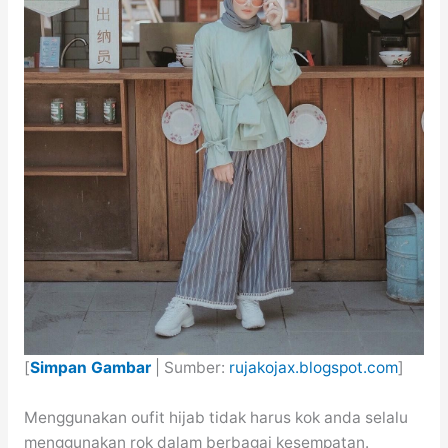
[
Simpan Gambar
| Sumber:
rujakojax.blogspot.com
]
Menggunakan oufit hijab tidak harus kok anda selalu
menggunakan rok dalam berbagai kesempatan.