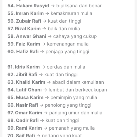
54. Hakam Rasyid
→ bijaksana dan benar
55. Imran Karim
→ kemakmuran mulia
56. Zubair Rafi
→ kuat dan tinggi
57. Rizal Karim
→ baik dan mulia
58. Anwar Ghani
→ cahaya yang cukup
59. Faiz Karim
→ kemenangan mulia
60. Hafiz Rafi
→ penjaga yang tinggi
61. Idris Karim
→ cerdas dan mulia
62. Jibril Rafi
→ kuat dan tinggi
63. Khalid Karim
→ abadi dalam kemuliaan
64. Latif Ghani
→ lembut dan berkecukupan
65. Musa Karim
→ pemimpin yang mulia
66. Nasir Rafi
→ penolong yang tinggi
67. Omar Karim
→ panjang umur dan mulia
68. Qadir Rafi
→ kuat dan tinggi
69. Rami Karim
→ pemanah yang mulia
70. Saif Rafi
→ pedang yang kuat