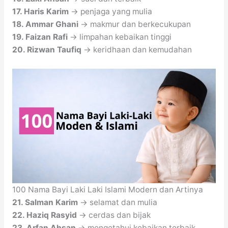
17. Haris Karim
→ penjaga yang mulia
18. Ammar Ghani
→ makmur dan berkecukupan
19. Faizan Rafi
→ limpahan kebaikan tinggi
20. Rizwan Taufiq
→ keridhaan dan kemudahan
100 Nama Bayi Laki Laki Islami Modern dan Artinya
21. Salman Karim
→ selamat dan mulia
22. Haziq Rasyid
→ cerdas dan bijak
23. Arfan Ahsan
→ mengetahui kebaikan terbaik