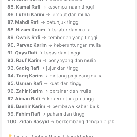
85. Kamal Rafi
→ kesempurnaan tinggi
86. Luthfi Karim
→ lembut dan mulia
87. Mahdi Rafi
→ petunjuk tinggi
88. Nizam Karim
→ teratur dan mulia
89. Owais Rafi
→ pemberian yang tinggi
90. Parvez Karim
→ keberuntungan mulia
91. Qays Rafi
→ tegas dan tinggi
92. Rauf Karim
→ penyayang dan mulia
93. Sadiq Rafi
→ jujur dan tinggi
94. Tariq Karim
→ bintang pagi yang mulia
95. Usman Rafi
→ kuat dan tinggi
96. Zahir Karim
→ bersinar dan mulia
97. Aiman Rafi
→ keberuntungan tinggi
98. Bashir Karim
→ pembawa kabar baik
99. Fahim Rafi
→ paham dan tinggi
100. Zidan Rasyid
→ berkembang dengan bijak
Insight Penting Nama Islami Modern