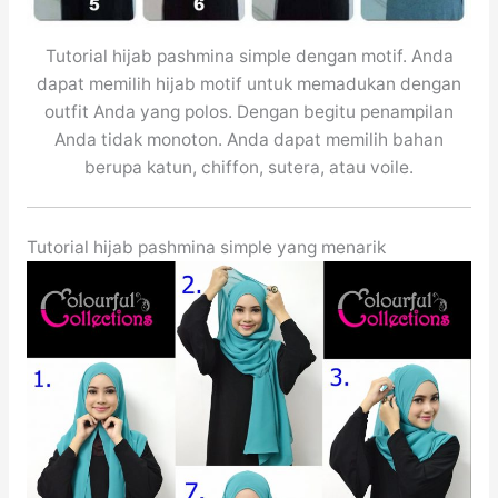
Tutorial hijab pashmina simple dengan motif. Anda
dapat memilih hijab motif untuk memadukan dengan
outfit Anda yang polos. Dengan begitu penampilan
Anda tidak monoton. Anda dapat memilih bahan
berupa katun, chiffon, sutera, atau voile.
Tutorial hijab pashmina simple yang menarik