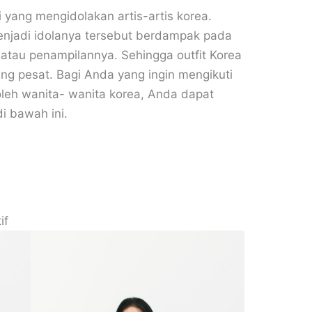
ni yang mengidolakan artis-artis korea.
menjadi idolanya tersebut berdampak pada
atau penampilannya. Sehingga outfit Korea
ng pesat. Bagi Anda yang ingin mengikuti
 oleh wanita- wanita korea, Anda dapat
di bawah ini.
if