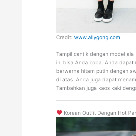
Credit:
www.allygong.com
Tampil cantik dengan model al
ini bisa Anda coba. Anda dapat
berwarna hitam putih dengan sw
di atas. Anda juga dapat mena
Tambahkan juga kaos kaki dengan
Korean Outfit Dengan Hot Pa