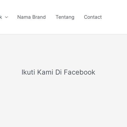
k
Nama Brand
Tentang
Contact
Ikuti Kami Di Facebook