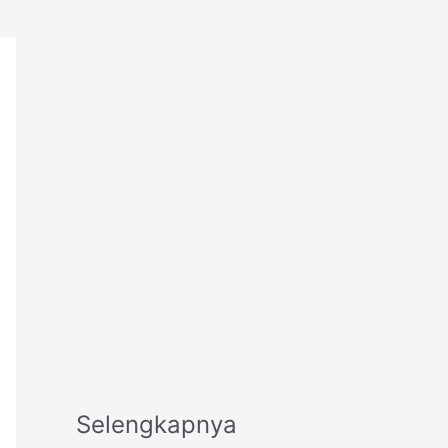
Selengkapnya