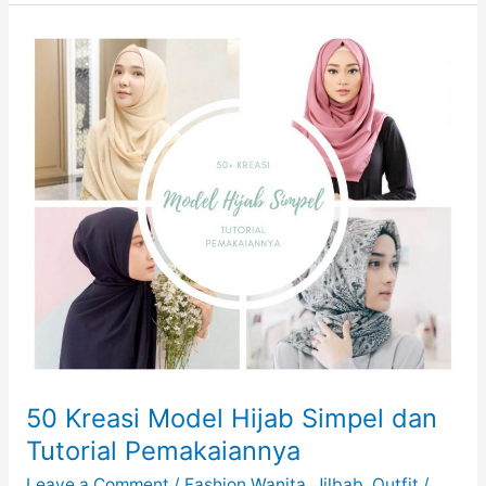
Outfit
Pria
Yang
Patut
Anda
Coba
50 Kreasi Model Hijab Simpel dan
Tutorial Pemakaiannya
Leave a Comment
/
Fashion Wanita
,
Jilbab
,
Outfit
/