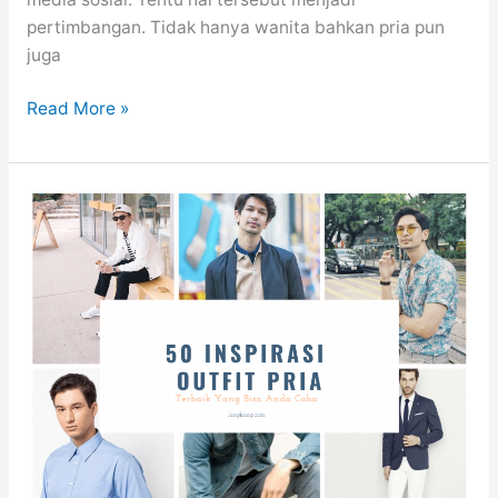
pertimbangan. Tidak hanya wanita bahkan pria pun
juga
Berbagai
Read More »
Macam
Ide
Outfit
Kondangan
Yang
Menginspirasi