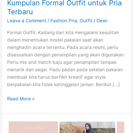
Kumpulan Formal Outfit untuk Pria
Terbaru
Leave a Comment
/
Fashion Pria
,
Outfit
/
Dewi
Formal Outfit. Kadang dari kita mengalami kesulitan
dalam menentukan model pakaian saat akan
menghadiri acara tertentu. Pada acara resmi, perlu
disesuaikan dengan penampilan yang akan digunakan.
Perlu mix and match baju agar penampilan tampak
menarik dan segar. Padu padan pada setelan pakaian
membuat kita harus berfikir kreatif agar style
berpakaian kita tidak ketinggalan jaman. Berikut […]
Kumpulan
Read More »
Formal
Outfit
untuk
Pria