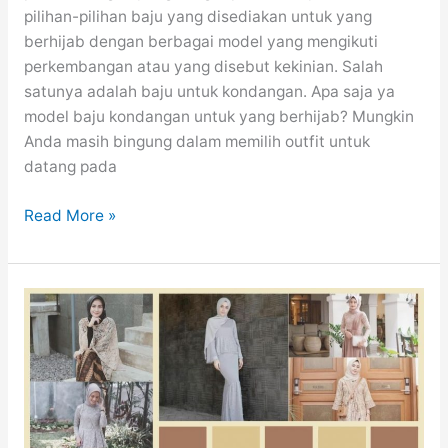
pilihan-pilihan baju yang disediakan untuk yang
berhijab dengan berbagai model yang mengikuti
perkembangan atau yang disebut kekinian. Salah
satunya adalah baju untuk kondangan. Apa saja ya
model baju kondangan untuk yang berhijab? Mungkin
Anda masih bingung dalam memilih outfit untuk
datang pada
Inspirasi
Read More »
Outfit
Kondangan
Hijab
Dengan
Berbagai
Macam
Style