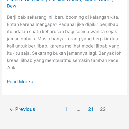
Dewi
Berjilbab sekarang ini baru booming di kalangan kita.
Entah karena mengapa? Padahal jika dipikir berjilbab
itu adalah suatu keharusan bagi semua wanita sejak
jaman dahulu. Masih banyak orang yang berpikir dua
kali untuk berjilbab, karena melihat model jilbab yang
itu-itu saja. Sekarang bukan jamannya lagi. Banyak loh
kreasi jilbab yang membuatmu semakin tambah kece
.Yuk
50
Read More »
Kreasi
Model
Hijab
←
Previous
1
…
21
22
Simpel
dan
Tutorial