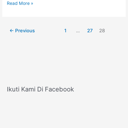
50
Read More »
Kreasi
Model
Hijab
←
Previous
1
…
27
28
Simpel
dan
Tutorial
Pemakaiannya
Ikuti Kami Di Facebook