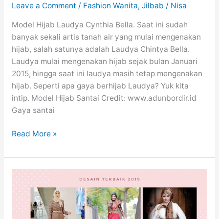
Leave a Comment
/
Fashion Wanita
,
Jilbab
/
Nisa
Model Hijab Laudya Cynthia Bella. Saat ini sudah
banyak sekali artis tanah air yang mulai mengenakan
hijab, salah satunya adalah Laudya Chintya Bella.
Laudya mulai mengenakan hijab sejak bulan Januari
2015, hingga saat ini laudya masih tetap mengenakan
hijab. Seperti apa gaya berhijab Laudya? Yuk kita
intip. Model Hijab Santai Credit: www.adunbordir.id
Gaya santai
50
Read More »
Model
Hijab
ala
Laudya
Cynthia
Bella