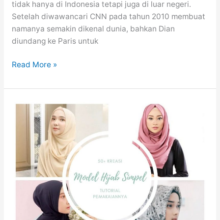
tidak hanya di Indonesia tetapi juga di luar negeri.
Setelah diwawancari CNN pada tahun 2010 membuat
namanya semakin dikenal dunia, bahkan Dian
diundang ke Paris untuk
50
Read More »
Inspirasi
Model
Baju
Hijab
Dian
Pelangi