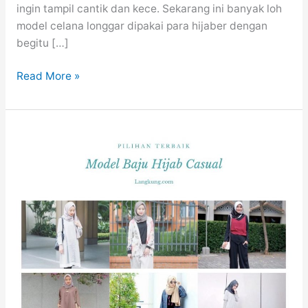
ingin tampil cantik dan kece. Sekarang ini banyak loh
model celana longgar dipakai para hijaber dengan
begitu […]
Berbagai
Read More »
Model
Celana
Hijab
Modern
Yang
Keren
dan
Trendi