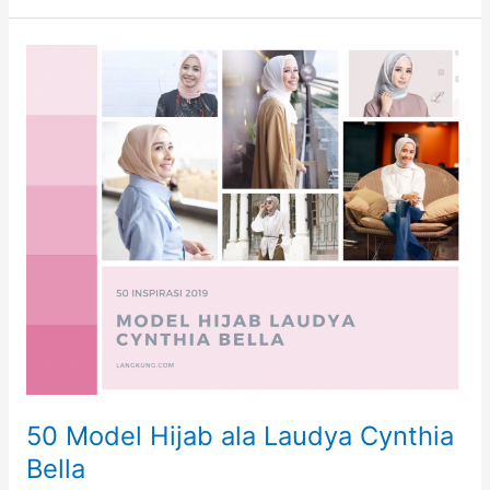
Gaya
Casual
yang
Cocok
untuk
Wanita
Berhijab
50 Model Hijab ala Laudya Cynthia
Bella