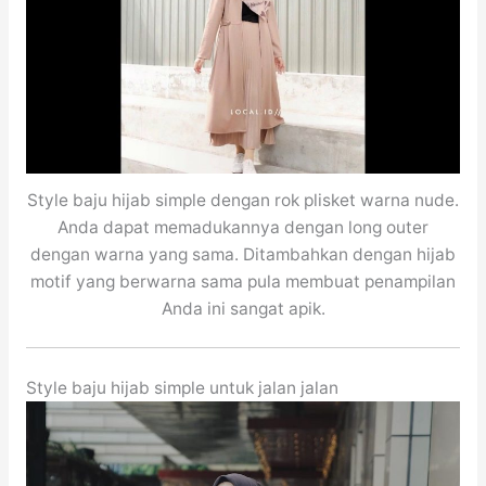
Style baju hijab simple dengan rok plisket warna nude.
Anda dapat memadukannya dengan long outer
dengan warna yang sama. Ditambahkan dengan hijab
motif yang berwarna sama pula membuat penampilan
Anda ini sangat apik.
Style baju hijab simple untuk jalan jalan