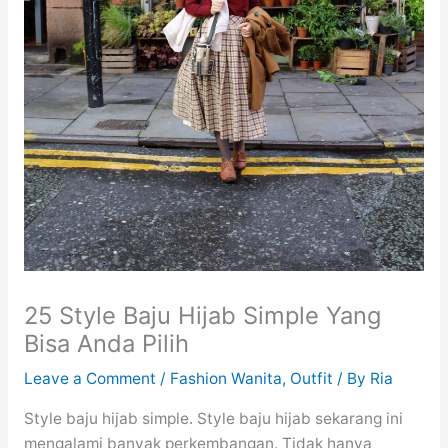
25 Style Baju Hijab Simple Yang
Bisa Anda Pilih
Leave a Comment
/
Fashion Wanita
,
Outfit
/ By
Ria
Style baju hijab simple. Style baju hijab sekarang ini
mengalami banyak perkembangan. Tidak hanya