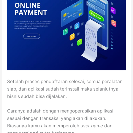
Setelah proses pendaftaran selesai, semua peralatan
siap, dan aplikasi sudah terinstall maka selanjutnya
bisnis sudah bisa dijalakan.
Caranya adalah dengan mengoperasikan aplikasi
sesuai dengan transaksi yang akan dilakukan.
Biasanya kamu akan memperoleh
user name
dan