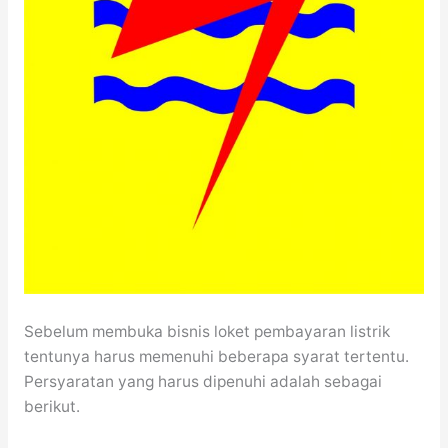
Sebelum membuka bisnis loket pembayaran listrik
tentunya harus memenuhi beberapa syarat tertentu.
Persyaratan yang harus dipenuhi adalah sebagai
berikut.